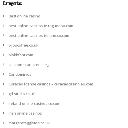
Categorias
Best online casino
best-online-casinos-ie.rogueaba.com
best-online-casinos-ireland.co.com
bijoucoffee.co.uk
blokkfont.com
casinon-utan-licens.org
Condomínios
Curacao license casinos – curacaocasino.eu.com
gd-studio.co.uk
ireland-online-casinos.co.com
Irish online casinos
margareteggleton.co.uk