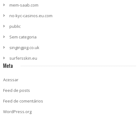
mem-saab.com
no-kyc-casinos.eu.com
public
Sem categoria
singingpig.co.uk
surfersskin.eu
Meta
Acessar
Feed de posts
Feed de comentários
WordPress.org