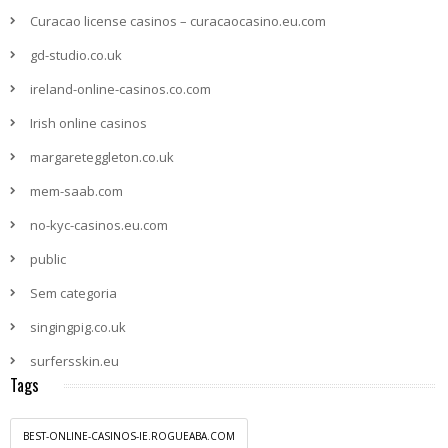
Curacao license casinos – curacaocasino.eu.com
gd-studio.co.uk
ireland-online-casinos.co.com
Irish online casinos
margareteggleton.co.uk
mem-saab.com
no-kyc-casinos.eu.com
public
Sem categoria
singingpig.co.uk
surfersskin.eu
Tags
BEST-ONLINE-CASINOS-IE.ROGUEABA.COM