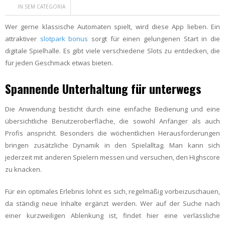
IN
SEM CATEGORIA
Wer gerne klassische Automaten spielt, wird diese App lieben. Ein
attraktiver
slotpark bonus
sorgt für einen gelungenen Start in die
digitale Spielhalle. Es gibt viele verschiedene Slots zu entdecken, die
für jeden Geschmack etwas bieten.
Spannende Unterhaltung für unterwegs
Die Anwendung besticht durch eine einfache Bedienung und eine
übersichtliche Benutzeroberfläche, die sowohl Anfänger als auch
Profis anspricht. Besonders die wöchentlichen Herausforderungen
bringen zusätzliche Dynamik in den Spielalltag. Man kann sich
jederzeit mit anderen Spielern messen und versuchen, den Highscore
zu knacken.
Für ein optimales Erlebnis lohnt es sich, regelmäßig vorbeizuschauen,
da ständig neue Inhalte ergänzt werden. Wer auf der Suche nach
einer kurzweiligen Ablenkung ist, findet hier eine verlässliche